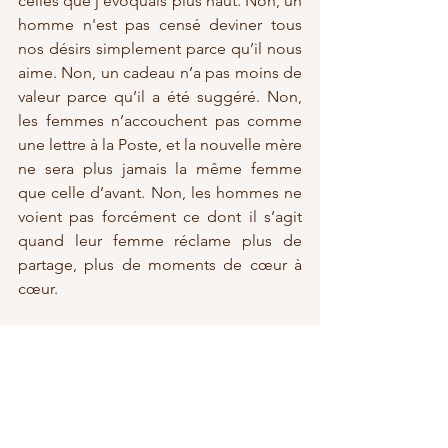
celles que j’évoquais plus haut. Non, un 
homme n'est pas censé deviner tous 
nos désirs simplement parce qu’il nous 
aime. Non, un cadeau n’a pas moins de 
valeur parce qu’il a été suggéré. Non, 
les femmes n’accouchent pas comme 
une lettre à la Poste, et la nouvelle mère 
ne sera plus jamais la même femme 
que celle d’avant. Non, les hommes ne 
voient pas forcément ce dont il s’agit 
quand leur femme réclame plus de 
partage, plus de moments de cœur à 
cœur.
Enfin, cela nécessite de comprendre 
que l’amour se nourrit d’intérêt 
quotidien pour des petites choses. 
Raconter sa journée à l’autre, écouter la 
sienne, rire de nos maladresses, 