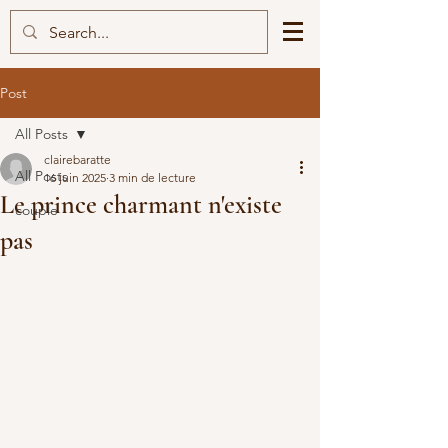
Post
All Posts
clairebaratte
All Posts
16 juin 2025
3 min de lecture
Le prince charmant n'existe
couple
pas