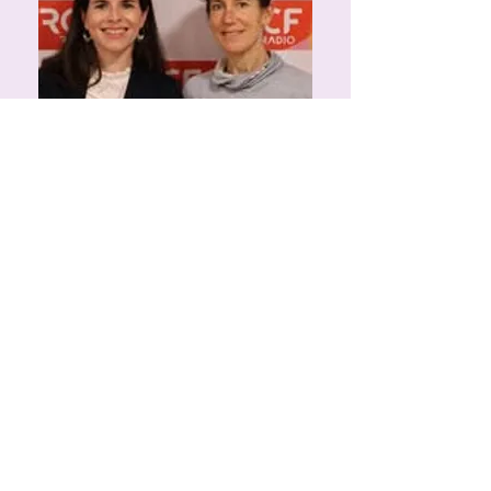
Conseillère conjugale et familiale à
Talence
Écouter, conseiller, accompagner et aider à y
voir plus clair quand les relations se fragilisent.
C'est le travail de Claire Baratte, conseillère
conjugale et familiale à la Maison Familya de
Talence. Elle exerce un métier discret mais
essentiel, au cœur de la vie des couples et des
familles. Elle nous raconte ce que signifie