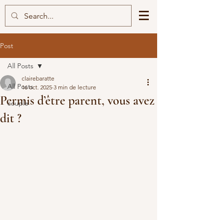
Post
All Posts
clairebaratte
All Posts
16 oct. 2025
3 min de lecture
Permis d’être parent, vous avez
couple
dit ?